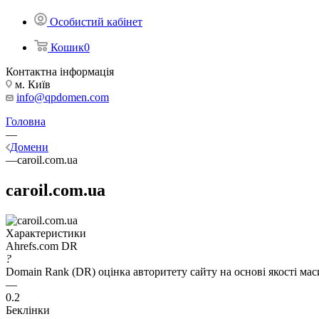
Особистий кабінет
Кошик
0
Контактна інформація
м. Київ
info@qpdomen.com
Головна
—
Домени
—
caroil.com.ua
caroil.com.ua
Характеристики
Ahrefs.com DR
?
Domain Rank (DR) оцінка авторитету сайту на основі якості ма
—
0.2
Беклінки