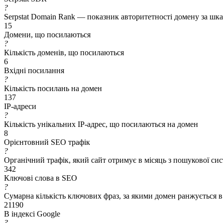
?
Serpstat Domain Rank — показник авторитетності домену за шкал
15
Домени, що посилаються
?
Кількість доменів, що посилаються
6
Вхідні посилання
?
Кількість посилань на домен
137
IP-адреси
?
Кількість унікальних IP-адрес, що посилаються на домен
8
Орієнтовний SEO трафік
?
Органічний трафік, який сайт отримує в місяць з пошукової си
342
Ключові слова в SEO
?
Сумарна кількість ключових фраз, за якими домен ранжується в
21190
В індексі Google
?