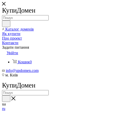
КупиДомен
Каталог доменів
Як купити
Про проект
Контакти
Задати питання
Увійти
Кошик
0
info@qpdomen.com
м. Київ
КупиДомен
ua
ru