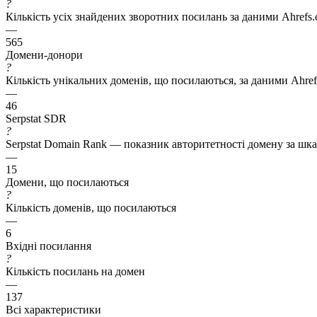
?
Кількість усіх знайдених зворотних посилань за даними Ahrefs
—
565
Домени-донори
?
Кількість унікальних доменів, що посилаються, за даними Ahre
—
46
Serpstat SDR
?
Serpstat Domain Rank — показник авторитетності домену за шкал
—
15
Домени, що посилаються
?
Кількість доменів, що посилаються
—
6
Вхідні посилання
?
Кількість посилань на домен
—
137
Всі характеристики