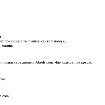
и
их показників та позицій сайту у пошуку.
 години.
си посилань за даними Ahrefs.com. Чим більше тим краще.
.com
fs.com