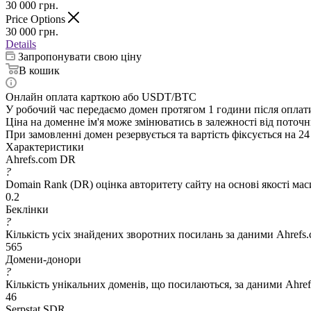
30 000
грн.
Price Options
30 000
грн.
Details
Запропонувати свою ціну
В кошик
Онлайн оплата карткою або USDT/BTC
У робочий час передаємо домен протягом 1 години після оплат
Ціна на доменне ім'я може змінюватись в залежності від поточн
При замовленні домен резервується та вартість фіксується на 24
Характеристики
Ahrefs.com DR
?
Domain Rank (DR) оцінка авторитету сайту на основі якості ма
0.2
Беклінки
?
Кількість усіх знайдених зворотних посилань за даними Ahrefs
565
Домени-донори
?
Кількість унікальних доменів, що посилаються, за даними Ahre
46
Serpstat SDR