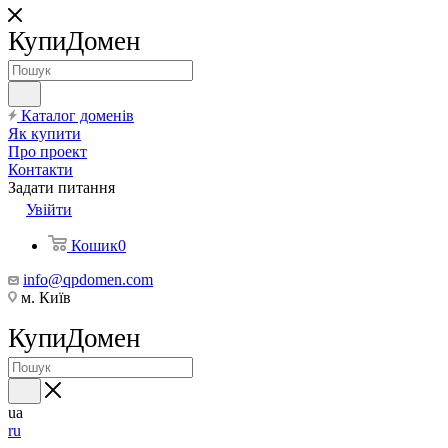
КупиДомен
Каталог доменів
Як купити
Про проект
Контакти
Задати питання
Увійти
Кошик
0
info@qpdomen.com
м. Київ
КупиДомен
ua
ru