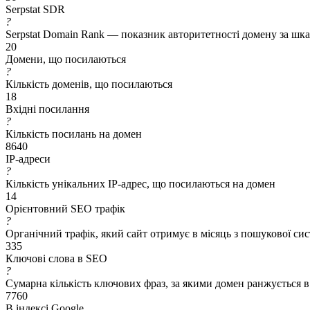
Serpstat SDR
?
Serpstat Domain Rank — показник авторитетності домену за шкал
20
Домени, що посилаються
?
Кількість доменів, що посилаються
18
Вхідні посилання
?
Кількість посилань на домен
8640
IP-адреси
?
Кількість унікальних IP-адрес, що посилаються на домен
14
Орієнтовний SEO трафік
?
Органічний трафік, який сайт отримує в місяць з пошукової си
335
Ключові слова в SEO
?
Сумарна кількість ключових фраз, за якими домен ранжується в
7760
В індексі Google