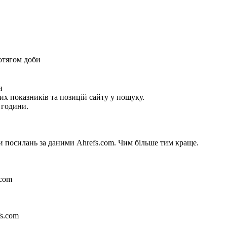
ротягом доби
и
их показників та позицій сайту у пошуку.
 години.
си посилань за даними Ahrefs.com. Чим більше тим краще.
.com
fs.com