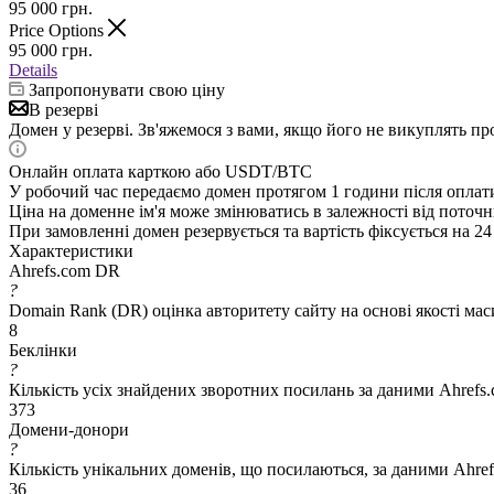
95 000
грн.
Price Options
95 000
грн.
Details
Запропонувати свою ціну
В резерві
Домен у резерві. Зв'яжемося з вами, якщо його не викуплять п
Онлайн оплата карткою або USDT/BTC
У робочий час передаємо домен протягом 1 години після оплат
Ціна на доменне ім'я може змінюватись в залежності від поточн
При замовленні домен резервується та вартість фіксується на 24
Характеристики
Ahrefs.com DR
?
Domain Rank (DR) оцінка авторитету сайту на основі якості ма
8
Беклінки
?
Кількість усіх знайдених зворотних посилань за даними Ahrefs
373
Домени-донори
?
Кількість унікальних доменів, що посилаються, за даними Ahre
36