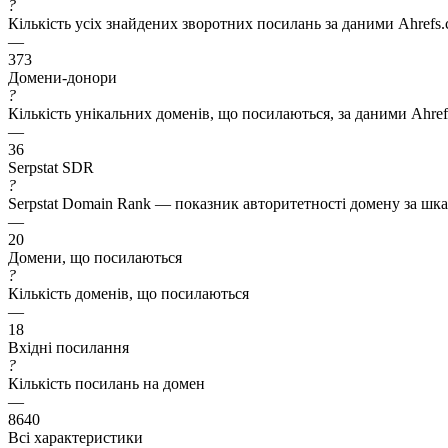
?
Кількість усіх знайдених зворотних посилань за даними Ahrefs
—
373
Домени-донори
?
Кількість унікальних доменів, що посилаються, за даними Ahre
—
36
Serpstat SDR
?
Serpstat Domain Rank — показник авторитетності домену за шкал
—
20
Домени, що посилаються
?
Кількість доменів, що посилаються
—
18
Вхідні посилання
?
Кількість посилань на домен
—
8640
Всі характеристики