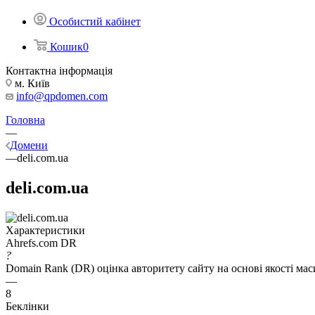
Особистий кабінет
Кошик
0
Контактна інформація
м. Київ
info@qpdomen.com
Головна
—
Домени
—
deli.com.ua
deli.com.ua
Характеристики
Ahrefs.com DR
?
Domain Rank (DR) оцінка авторитету сайту на основі якості ма
—
8
Беклінки