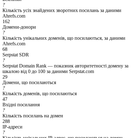
?
Кількість усіх знайдених зворотних посилань за даними
Ahrefs.com
162
Домени-донори
?
Кількість унікальних доменів, що посилаються, за даними
Ahrefs.com
68
Serpstat SDR
?
Serpstat Domain Rank — показник авторитетності домену за
шкалою від 0 до 100 за даними Serpstat.com
29
Домени, що посилаються
?
Кількість доменів, що посилаються
47
Вхідні посилання
?
Кількість посилань на домен
288
IP-адреси
?
Кількість унікальних IP-адрес, що посилаються на домен