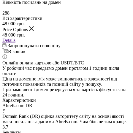
Кількість посилань на домен
—
288
Всі характеристики
48 000
грн.
Price Options
48 000
грн.
Details
Запропонувати свою ціну
В кошик
Онлайн оплата карткою або USDT/BTC
У робочий час передаємо домен протягом 1 години після
оплати
Ціна на доменне ім'я може змінюватись в залежності від
поточних показників та позицій сайту у пошуку.
При замовленні домен резервується та вартість фіксується на
24 години.
Характеристики
Ahrefs.com DR
?
Domain Rank (DR) оцінка авторитету сайту на основі якості
маси посилань за даними Ahrefs.com. Чим більше тим краще.
3.7
Беклінки