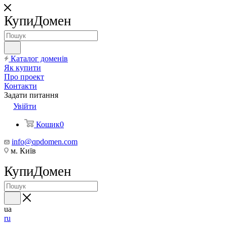
КупиДомен
Каталог доменів
Як купити
Про проект
Контакти
Задати питання
Увійти
Кошик
0
info@qpdomen.com
м. Київ
КупиДомен
ua
ru