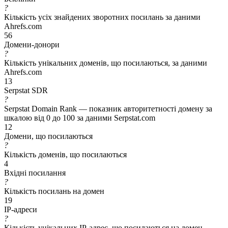
?
Кількість усіх знайдених зворотних посилань за даними
Ahrefs.com
56
Домени-донори
?
Кількість унікальних доменів, що посилаються, за даними
Ahrefs.com
13
Serpstat SDR
?
Serpstat Domain Rank — показник авторитетності домену за
шкалою від 0 до 100 за даними Serpstat.com
12
Домени, що посилаються
?
Кількість доменів, що посилаються
4
Вхідні посилання
?
Кількість посилань на домен
19
IP-адреси
?
Кількість унікальних IP-адрес, що посилаються на домен