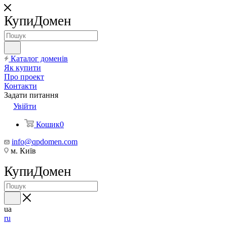
КупиДомен
Каталог доменів
Як купити
Про проект
Контакти
Задати питання
Увійти
Кошик
0
info@qpdomen.com
м. Київ
КупиДомен
ua
ru