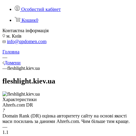
Особистий кабінет
Кошик
0
Контактна інформація
м. Київ
info@qpdomen.com
Головна
—
Домени
—
fleshlight.kiev.ua
fleshlight.kiev.ua
Характеристики
Ahrefs.com DR
?
Domain Rank (DR) оцінка авторитету сайту на основі якості
маси посилань за даними Ahrefs.com. Чим більше тим краще.
—
1.1