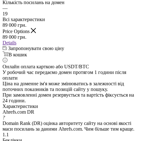
Кількість посилань на домен
—
19
Всі характеристики
89 000
грн.
Price Options
89 000
грн.
Details
Запропонувати свою ціну
В кошик
Онлайн оплата карткою або USDT/BTC
У робочий час передаємо домен протягом 1 години після
оплати
Ціна на доменне ім'я може змінюватись в залежності від
поточних показників та позицій сайту у пошуку.
При замовленні домен резервується та вартість фіксується на
24 години.
Характеристики
Ahrefs.com DR
?
Domain Rank (DR) оцінка авторитету сайту на основі якості
маси посилань за даними Ahrefs.com. Чим більше тим краще.
1.1
Беклінки