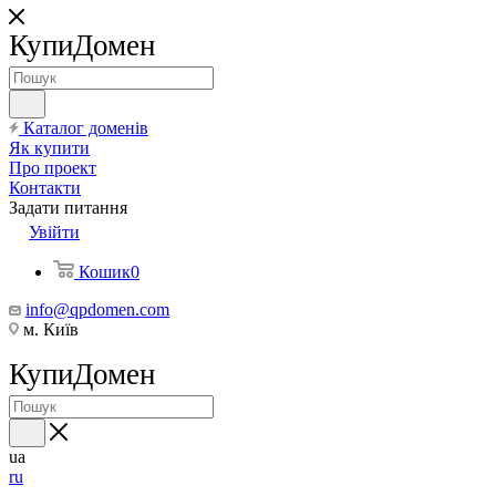
КупиДомен
Каталог доменів
Як купити
Про проект
Контакти
Задати питання
Увійти
Кошик
0
info@qpdomen.com
м. Київ
КупиДомен
ua
ru