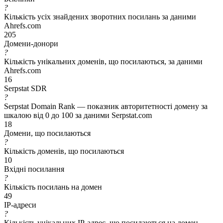
?
Кількість усіх знайдених зворотних посилань за даними
Ahrefs.com
205
Домени-донори
?
Кількість унікальних доменів, що посилаються, за даними
Ahrefs.com
16
Serpstat SDR
?
Serpstat Domain Rank — показник авторитетності домену за
шкалою від 0 до 100 за даними Serpstat.com
18
Домени, що посилаються
?
Кількість доменів, що посилаються
10
Вхідні посилання
?
Кількість посилань на домен
49
IP-адреси
?
Кількість унікальних IP-адрес, що посилаються на домен