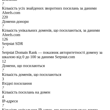
?
Кількість усіх знайдених зворотних посилань за даними
Ahrefs.com
220
Домени-донори
?
Кількість унікальних доменів, що посилаються, за даними
Ahrefs.com
126
Serpstat SDR
?
Serpstat Domain Rank — показник авторитетності домену за
шкалою від 0 до 100 за даними Serpstat.com
12
Домени, що посилаються
?
Кількість доменів, що посилаються
3
Вхідні посилання
?
Кількість посилань на домен
4
IP-адреси
?
Кількість унікальних IP-адрес, що посилаються на домен