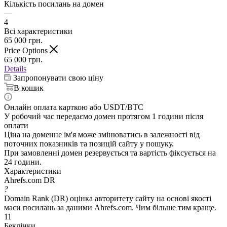
Кількість посилань на домен
—
4
Всі характеристики
65 000
грн.
Price Options
65 000
грн.
Details
Запропонувати свою ціну
В кошик
Онлайн оплата карткою або USDT/BTC
У робочий час передаємо домен протягом 1 години після
оплати
Ціна на доменне ім'я може змінюватись в залежності від
поточних показників та позицій сайту у пошуку.
При замовленні домен резервується та вартість фіксується на
24 години.
Характеристики
Ahrefs.com DR
?
Domain Rank (DR) оцінка авторитету сайту на основі якості
маси посилань за даними Ahrefs.com. Чим більше тим краще.
11
Беклінки