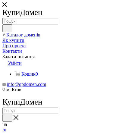
КупиДомен
Каталог доменів
Як купити
Про проект
Контакти
Задати питання
Увійти
Кошик
0
info@qpdomen.com
м. Київ
КупиДомен
ua
ru