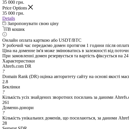
35 000
грн.
Price Options
35 000
грн.
Details
Запропонувати свою ціну
В кошик
Онлайн оплата карткою або USDT/BTC
У робочий час передаємо домен протягом 1 години після оплат
Ціна на доменне ім'я може змінюватись в залежності від поточн
При замовленні домен резервується та вартість фіксується на 24
Характеристики
Ahrefs.com DR
?
Domain Rank (DR) оцінка авторитету сайту на основі якості ма
2.8
Беклінки
?
Кількість усіх знайдених зворотних посилань за даними Ahrefs
261
Домени-донори
?
Кількість унікальних доменів, що посилаються, за даними Ahre
28
Serpstat SDR