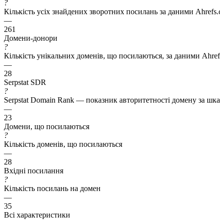
?
Кількість усіх знайдених зворотних посилань за даними Ahrefs
—
261
Домени-донори
?
Кількість унікальних доменів, що посилаються, за даними Ahre
—
28
Serpstat SDR
?
Serpstat Domain Rank — показник авторитетності домену за шкал
—
23
Домени, що посилаються
?
Кількість доменів, що посилаються
—
28
Вхідні посилання
?
Кількість посилань на домен
—
35
Всі характеристики