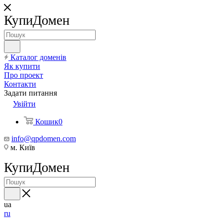
КупиДомен
Каталог доменів
Як купити
Про проект
Контакти
Задати питання
Увійти
Кошик
0
info@qpdomen.com
м. Київ
КупиДомен
ua
ru