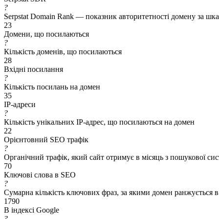
?
Serpstat Domain Rank — показник авторитетності домену за шкал
23
Домени, що посилаються
?
Кількість доменів, що посилаються
28
Вхідні посилання
?
Кількість посилань на домен
35
IP-адреси
?
Кількість унікальних IP-адрес, що посилаються на домен
22
Орієнтовний SEO трафік
?
Органічний трафік, який сайт отримує в місяць з пошукової си
70
Ключові слова в SEO
?
Сумарна кількість ключових фраз, за якими домен ранжується в
1790
В індексі Google
?