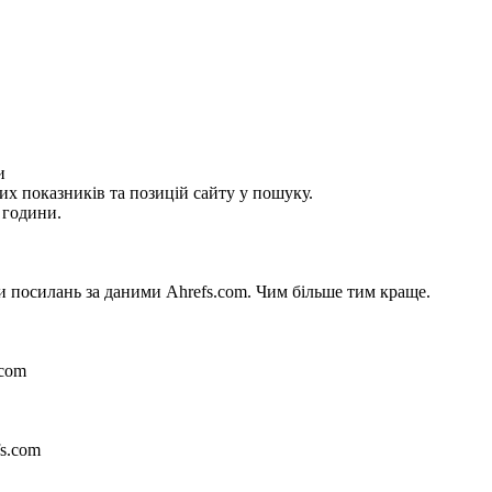
и
их показників та позицій сайту у пошуку.
 години.
си посилань за даними Ahrefs.com. Чим більше тим краще.
.com
fs.com