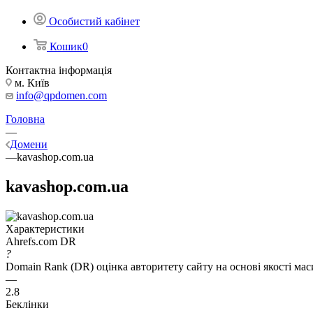
Особистий кабінет
Кошик
0
Контактна інформація
м. Київ
info@qpdomen.com
Головна
—
Домени
—
kavashop.com.ua
kavashop.com.ua
Характеристики
Ahrefs.com DR
?
Domain Rank (DR) оцінка авторитету сайту на основі якості ма
—
2.8
Беклінки