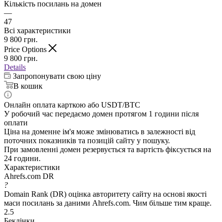
Кількість посилань на домен
—
47
Всі характеристики
9 800
грн.
Price Options
9 800
грн.
Details
Запропонувати свою ціну
В кошик
Онлайн оплата карткою або USDT/BTC
У робочий час передаємо домен протягом 1 години після
оплати
Ціна на доменне ім'я може змінюватись в залежності від
поточних показників та позицій сайту у пошуку.
При замовленні домен резервується та вартість фіксується на
24 години.
Характеристики
Ahrefs.com DR
?
Domain Rank (DR) оцінка авторитету сайту на основі якості
маси посилань за даними Ahrefs.com. Чим більше тим краще.
2.5
Беклінки