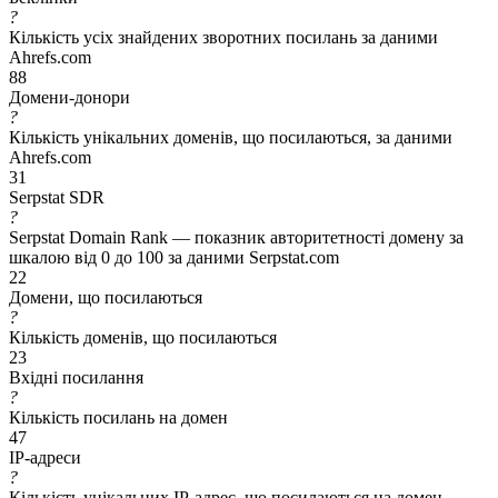
?
Кількість усіх знайдених зворотних посилань за даними
Ahrefs.com
88
Домени-донори
?
Кількість унікальних доменів, що посилаються, за даними
Ahrefs.com
31
Serpstat SDR
?
Serpstat Domain Rank — показник авторитетності домену за
шкалою від 0 до 100 за даними Serpstat.com
22
Домени, що посилаються
?
Кількість доменів, що посилаються
23
Вхідні посилання
?
Кількість посилань на домен
47
IP-адреси
?
Кількість унікальних IP-адрес, що посилаються на домен