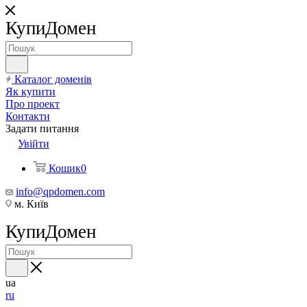
КупиДомен
Каталог доменів
Як купити
Про проект
Контакти
Задати питання
Увійти
Кошик
0
info@qpdomen.com
м. Київ
КупиДомен
ua
ru