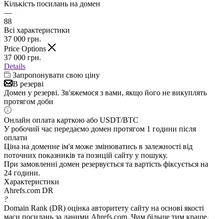
Кількість посилань на домен
—
88
Всі характеристики
37 000
грн.
Price Options
37 000
грн.
Details
Запропонувати свою ціну
В резерві
Домен у резерві. Зв'яжемося з вами, якщо його не викуплять
протягом доби
Онлайн оплата карткою або USDT/BTC
У робочий час передаємо домен протягом 1 години після
оплати
Ціна на доменне ім'я може змінюватись в залежності від
поточних показників та позицій сайту у пошуку.
При замовленні домен резервується та вартість фіксується на
24 години.
Характеристики
Ahrefs.com DR
?
Domain Rank (DR) оцінка авторитету сайту на основі якості
маси посилань за даними Ahrefs.com. Чим більше тим краще.