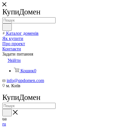
КупиДомен
Каталог доменів
Як купити
Про проект
Контакти
Задати питання
Увійти
Кошик
0
info@qpdomen.com
м. Київ
КупиДомен
ua
ru