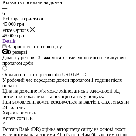
Кількість посилань на домен
—
6
Всі характеристики
45 000
грн.
Price Options
45 000
грн.
Details
Запропонувати свою ціну
В резерві
Домен у резерві. Зв'яжемося з вами, якщо його не викуплять
протягом доби
Онлайн оплата карткою або USDT/BTC
У робочий час передаємо домен протягом 1 години після
оплати
Ціна на доменне ім'я може змінюватись в залежності від
поточних показників та позицій сайту у пошуку.
При замовленні домен резервується та вартість фіксується на
24 години.
Характеристики
Ahrefs.com DR
?
Domain Rank (DR) оцінка авторитету сайту на основі якості
маси посилань за даними Ahrefs.com. Чим більше тим краще.