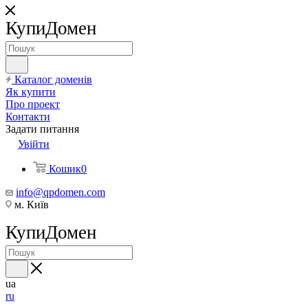
КупиДомен
Каталог доменів
Як купити
Про проект
Контакти
Задати питання
Увійти
Кошик
0
info@qpdomen.com
м. Київ
КупиДомен
ua
ru