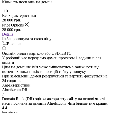
Кількість посилань на домен
—
110
Всі характеристики
28 000
грн.
Price Options
28 000
грн.
Details
Запропонувати свою ціну
В кошик
Онлайн оплата карткою або USDT/BTC
У робочий час передаємо домен протягом 1 години після
оплати
Ціна на доменне ім'я може змінюватись в залежності від
поточних показників та позицій сайту у пошуку.
При замовленні домен резервується та вартість фіксується на
24 години.
Характеристики
Ahrefs.com DR
?
Domain Rank (DR) оцінка авторитету сайту на основі якості
маси посилань за даними Ahrefs.com. Чим більше тим краще.
4.4
Беклінки