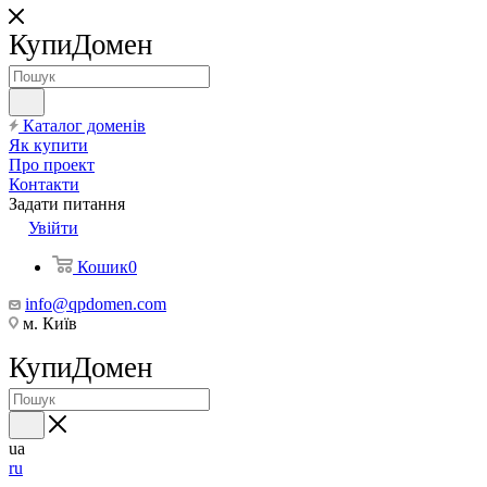
КупиДомен
Каталог доменів
Як купити
Про проект
Контакти
Задати питання
Увійти
Кошик
0
info@qpdomen.com
м. Київ
КупиДомен
ua
ru