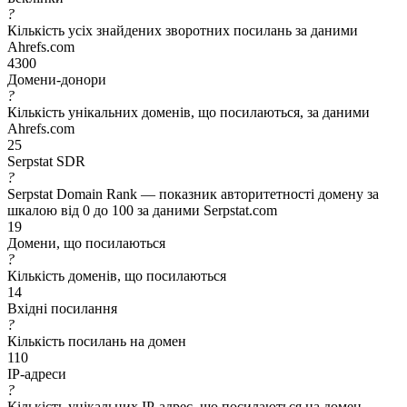
?
Кількість усіх знайдених зворотних посилань за даними
Ahrefs.com
4300
Домени-донори
?
Кількість унікальних доменів, що посилаються, за даними
Ahrefs.com
25
Serpstat SDR
?
Serpstat Domain Rank — показник авторитетності домену за
шкалою від 0 до 100 за даними Serpstat.com
19
Домени, що посилаються
?
Кількість доменів, що посилаються
14
Вхідні посилання
?
Кількість посилань на домен
110
IP-адреси
?
Кількість унікальних IP-адрес, що посилаються на домен