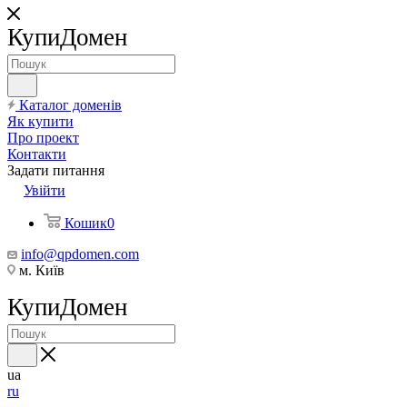
КупиДомен
Каталог доменів
Як купити
Про проект
Контакти
Задати питання
Увійти
Кошик
0
info@qpdomen.com
м. Київ
КупиДомен
ua
ru