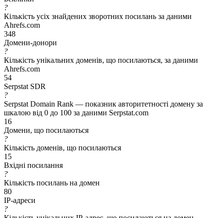
?
Кількість усіх знайдених зворотних посилань за даними
Ahrefs.com
348
Домени-донори
?
Кількість унікальних доменів, що посилаються, за даними
Ahrefs.com
54
Serpstat SDR
?
Serpstat Domain Rank — показник авторитетності домену за
шкалою від 0 до 100 за даними Serpstat.com
16
Домени, що посилаються
?
Кількість доменів, що посилаються
15
Вхідні посилання
?
Кількість посилань на домен
80
IP-адреси
?
Кількість унікальних IP-адрес, що посилаються на домен