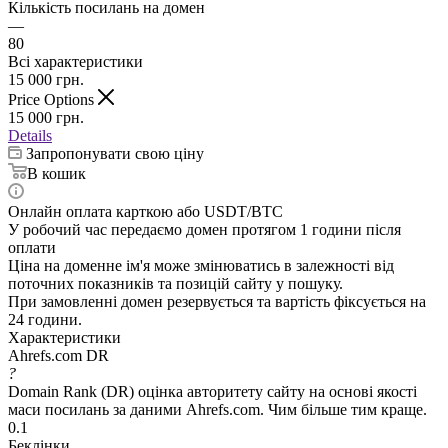
Кількість посилань на домен
—
80
Всі характеристики
15 000
грн.
Price Options
15 000
грн.
Details
Запропонувати свою ціну
В кошик
Онлайн оплата карткою або USDT/BTC
У робочий час передаємо домен протягом 1 години після
оплати
Ціна на доменне ім'я може змінюватись в залежності від
поточних показників та позицій сайту у пошуку.
При замовленні домен резервується та вартість фіксується на
24 години.
Характеристики
Ahrefs.com DR
?
Domain Rank (DR) оцінка авторитету сайту на основі якості
маси посилань за даними Ahrefs.com. Чим більше тим краще.
0.1
Беклінки