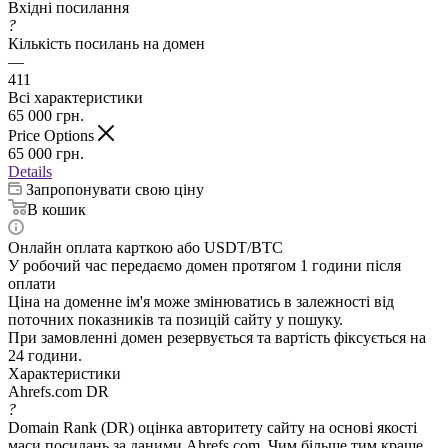
Вхідні посилання
?
Кількість посилань на домен
—
411
Всі характеристики
65 000
грн.
Price Options
65 000
грн.
Details
Запропонувати свою ціну
В кошик
Онлайн оплата карткою або USDT/BTC
У робочий час передаємо домен протягом 1 години після
оплати
Ціна на доменне ім'я може змінюватись в залежності від
поточних показників та позицій сайту у пошуку.
При замовленні домен резервується та вартість фіксується на
24 години.
Характеристики
Ahrefs.com DR
?
Domain Rank (DR) оцінка авторитету сайту на основі якості
маси посилань за даними Ahrefs.com. Чим більше тим краще.