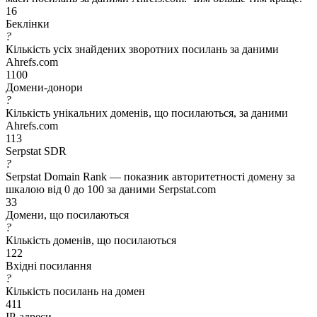
16
Беклінки
?
Кількість усіх знайдених зворотних посилань за даними
Ahrefs.com
1100
Домени-донори
?
Кількість унікальних доменів, що посилаються, за даними
Ahrefs.com
113
Serpstat SDR
?
Serpstat Domain Rank — показник авторитетності домену за
шкалою від 0 до 100 за даними Serpstat.com
33
Домени, що посилаються
?
Кількість доменів, що посилаються
122
Вхідні посилання
?
Кількість посилань на домен
411
IP-адреси