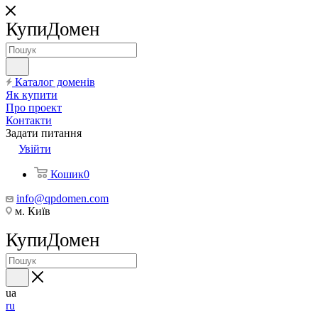
КупиДомен
Каталог доменів
Як купити
Про проект
Контакти
Задати питання
Увійти
Кошик
0
info@qpdomen.com
м. Київ
КупиДомен
ua
ru