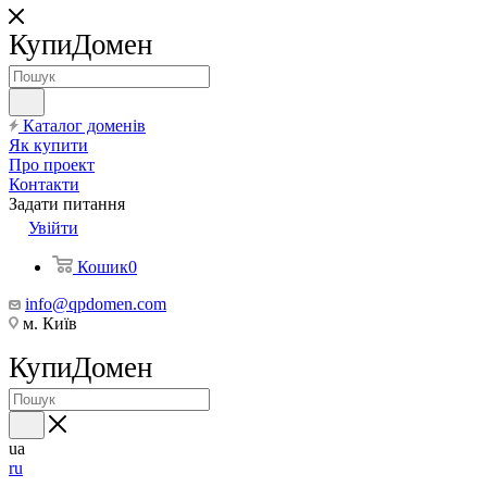
КупиДомен
Каталог доменів
Як купити
Про проект
Контакти
Задати питання
Увійти
Кошик
0
info@qpdomen.com
м. Київ
КупиДомен
ua
ru