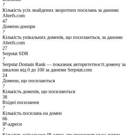
?
Кількість усіх знайдених зворотних посилань за даними
Ahrefs.com
47
Домени-донори
?
Кількість унікальних доменів, що посилаються, за даними
Ahrefs.com
27
Serpstat SDR
?
Serpstat Domain Rank — показник авторитетності домену за
шкалою від 0 до 100 за даними Serpstat.com
24
Домени, що посилаються
?
Кількість доменів, що посилаються
38
Вхідні посилання
?
Кількість посилань на домен
66
IP-адреси
?
Кількість унікальних IP-адрес, що посилаються на домен