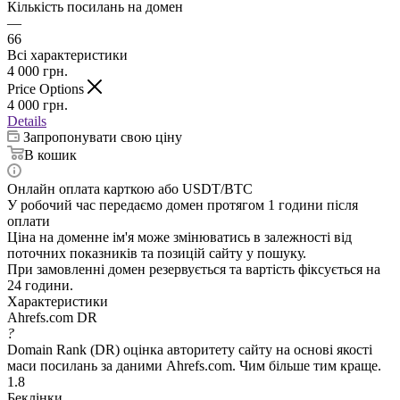
Кількість посилань на домен
—
66
Всі характеристики
4 000
грн.
Price Options
4 000
грн.
Details
Запропонувати свою ціну
В кошик
Онлайн оплата карткою або USDT/BTC
У робочий час передаємо домен протягом 1 години після
оплати
Ціна на доменне ім'я може змінюватись в залежності від
поточних показників та позицій сайту у пошуку.
При замовленні домен резервується та вартість фіксується на
24 години.
Характеристики
Ahrefs.com DR
?
Domain Rank (DR) оцінка авторитету сайту на основі якості
маси посилань за даними Ahrefs.com. Чим більше тим краще.
1.8
Беклінки