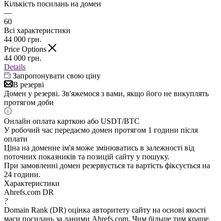
Кількість посилань на домен
—
60
Всі характеристики
44 000
грн.
Price Options
44 000
грн.
Details
Запропонувати свою ціну
В резерві
Домен у резерві. Зв'яжемося з вами, якщо його не викуплять
протягом доби
Онлайн оплата карткою або USDT/BTC
У робочий час передаємо домен протягом 1 години після
оплати
Ціна на доменне ім'я може змінюватись в залежності від
поточних показників та позицій сайту у пошуку.
При замовленні домен резервується та вартість фіксується на
24 години.
Характеристики
Ahrefs.com DR
?
Domain Rank (DR) оцінка авторитету сайту на основі якості
маси посилань за даними Ahrefs.com. Чим більше тим краще.