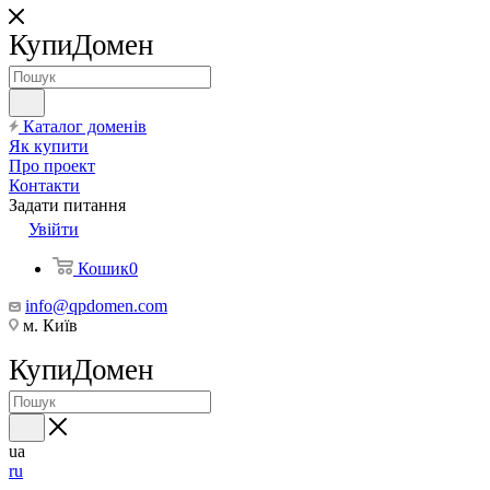
КупиДомен
Каталог доменів
Як купити
Про проект
Контакти
Задати питання
Увійти
Кошик
0
info@qpdomen.com
м. Київ
КупиДомен
ua
ru