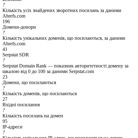
?
Кількість усіх знайдених зворотних посилань за даними
Ahrefs.com
196
Домени-донори
?
Кількість унікальних доменів, що посилаються, за даними
Ahrefs.com
41
Serpstat SDR
?
Serpstat Domain Rank — показник авторитетності домену за
шкалою від 0 до 100 за даними Serpstat.com
23
Домени, що посилаються
?
Кількість доменів, що посилаються
27
Вхідні посилання
?
Кількість посилань на домен
95
IP-адреси
?
Кількість унікальних IP-адрес, що посилаються на домен