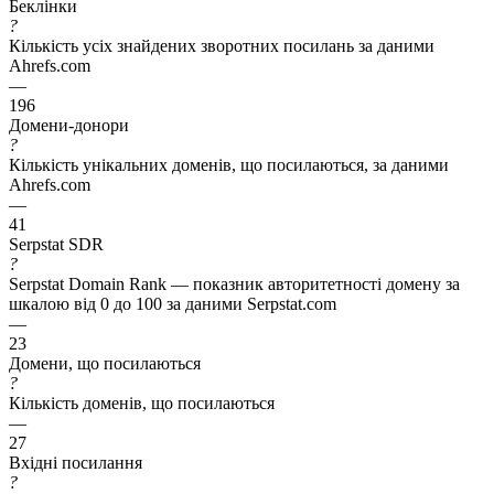
Беклінки
?
Кількість усіх знайдених зворотних посилань за даними
Ahrefs.com
—
196
Домени-донори
?
Кількість унікальних доменів, що посилаються, за даними
Ahrefs.com
—
41
Serpstat SDR
?
Serpstat Domain Rank — показник авторитетності домену за
шкалою від 0 до 100 за даними Serpstat.com
—
23
Домени, що посилаються
?
Кількість доменів, що посилаються
—
27
Вхідні посилання
?