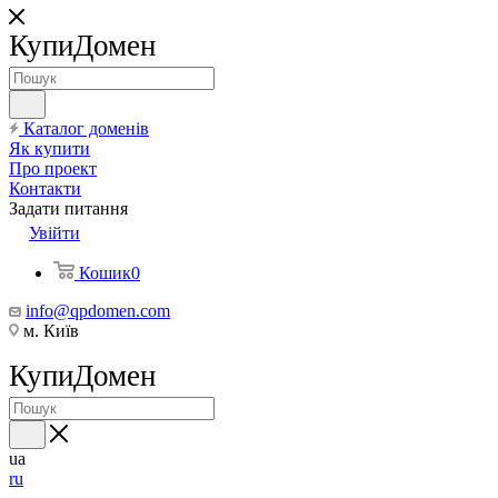
КупиДомен
Каталог доменів
Як купити
Про проект
Контакти
Задати питання
Увійти
Кошик
0
info@qpdomen.com
м. Київ
КупиДомен
ua
ru