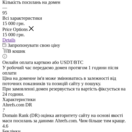
Кількість посилань на домен
—
95
Всі характеристики
15 000
грн.
Price Options
15 000
грн.
Details
Запропонувати свою ціну
В кошик
Онлайн оплата карткою або USDT/BTC
У робочий час передаємо домен протягом 1 години після
оплати
Ціна на доменне ім'я може змінюватись в залежності від
поточних показників та позицій сайту у пошуку.
При замовленні домен резервується та вартість фіксується на
24 години.
Характеристики
Ahrefs.com DR
?
Domain Rank (DR) оцінка авторитету сайту на основі якості
маси посилань за даними Ahrefs.com. Чим більше тим краще.
4.6
Беклінки