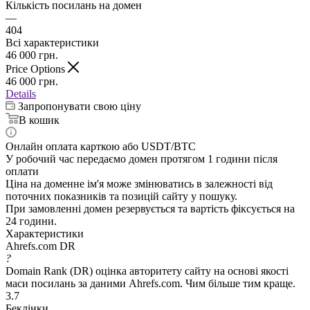
Кількість посилань на домен
—
404
Всі характеристики
46 000
грн.
Price Options
46 000
грн.
Details
Запропонувати свою ціну
В кошик
Онлайн оплата карткою або USDT/BTC
У робочий час передаємо домен протягом 1 години після
оплати
Ціна на доменне ім'я може змінюватись в залежності від
поточних показників та позицій сайту у пошуку.
При замовленні домен резервується та вартість фіксується на
24 години.
Характеристики
Ahrefs.com DR
?
Domain Rank (DR) оцінка авторитету сайту на основі якості
маси посилань за даними Ahrefs.com. Чим більше тим краще.
3.7
Беклінки