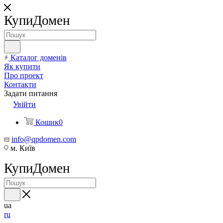
КупиДомен
Каталог доменів
Як купити
Про проект
Контакти
Задати питання
Увійти
Кошик
0
info@qpdomen.com
м. Київ
КупиДомен
ua
ru