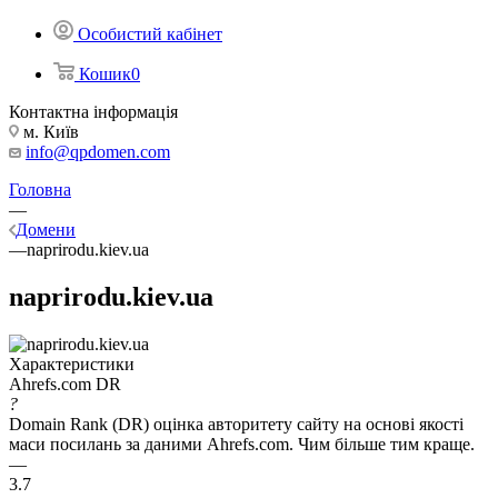
Особистий кабінет
Кошик
0
Контактна інформація
м. Київ
info@qpdomen.com
Головна
—
Домени
—
naprirodu.kiev.ua
naprirodu.kiev.ua
Характеристики
Ahrefs.com DR
?
Domain Rank (DR) оцінка авторитету сайту на основі якості
маси посилань за даними Ahrefs.com. Чим більше тим краще.
—
3.7