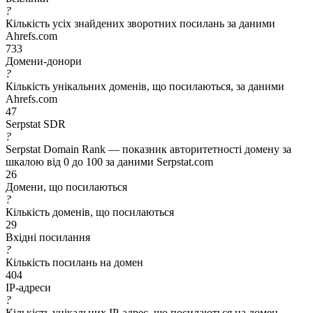
?
Кількість усіх знайдених зворотних посилань за даними
Ahrefs.com
733
Домени-донори
?
Кількість унікальних доменів, що посилаються, за даними
Ahrefs.com
47
Serpstat SDR
?
Serpstat Domain Rank — показник авторитетності домену за
шкалою від 0 до 100 за даними Serpstat.com
26
Домени, що посилаються
?
Кількість доменів, що посилаються
29
Вхідні посилання
?
Кількість посилань на домен
404
IP-адреси
?
Кількість унікальних IP-адрес, що посилаються на домен