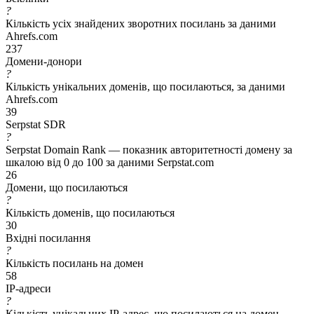
?
Кількість усіх знайдених зворотних посилань за даними
Ahrefs.com
237
Домени-донори
?
Кількість унікальних доменів, що посилаються, за даними
Ahrefs.com
39
Serpstat SDR
?
Serpstat Domain Rank — показник авторитетності домену за
шкалою від 0 до 100 за даними Serpstat.com
26
Домени, що посилаються
?
Кількість доменів, що посилаються
30
Вхідні посилання
?
Кількість посилань на домен
58
IP-адреси
?
Кількість унікальних IP-адрес, що посилаються на домен