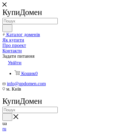
КупиДомен
Каталог доменів
Як купити
Про проект
Контакти
Задати питання
Увійти
Кошик
0
info@qpdomen.com
м. Київ
КупиДомен
ua
ru