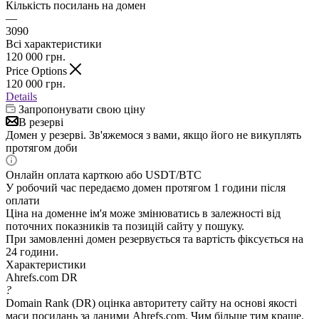
Кількість посилань на домен
—
3090
Всі характеристики
120 000
грн.
Price Options
120 000
грн.
Details
Запропонувати свою ціну
В резерві
Домен у резерві. Зв'яжемося з вами, якщо його не викуплять
протягом доби
Онлайн оплата карткою або USDT/BTC
У робочий час передаємо домен протягом 1 години після
оплати
Ціна на доменне ім'я може змінюватись в залежності від
поточних показників та позицій сайту у пошуку.
При замовленні домен резервується та вартість фіксується на
24 години.
Характеристики
Ahrefs.com DR
?
Domain Rank (DR) оцінка авторитету сайту на основі якості
маси посилань за даними Ahrefs.com. Чим більше тим краще.