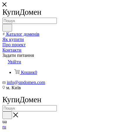
КупиДомен
Каталог доменів
Як купити
Про проект
Контакти
Задати питання
Увійти
Кошик
0
info@qpdomen.com
м. Київ
КупиДомен
ua
ru