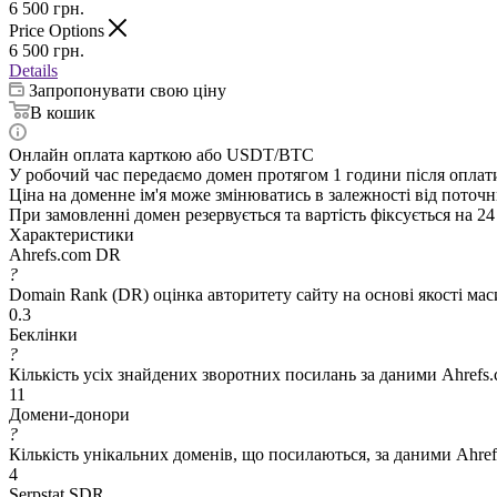
6 500
грн.
Price Options
6 500
грн.
Details
Запропонувати свою ціну
В кошик
Онлайн оплата карткою або USDT/BTC
У робочий час передаємо домен протягом 1 години після оплат
Ціна на доменне ім'я може змінюватись в залежності від поточн
При замовленні домен резервується та вартість фіксується на 24
Характеристики
Ahrefs.com DR
?
Domain Rank (DR) оцінка авторитету сайту на основі якості ма
0.3
Беклінки
?
Кількість усіх знайдених зворотних посилань за даними Ahrefs
11
Домени-донори
?
Кількість унікальних доменів, що посилаються, за даними Ahre
4
Serpstat SDR