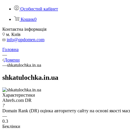
Особистий кабінет
Кошик
0
Контактна інформація
м. Київ
info@qpdomen.com
Головна
—
Домени
—
shkatulochka.in.ua
shkatulochka.in.ua
Характеристики
Ahrefs.com DR
?
Domain Rank (DR) оцінка авторитету сайту на основі якості ма
—
0.3
Беклінки