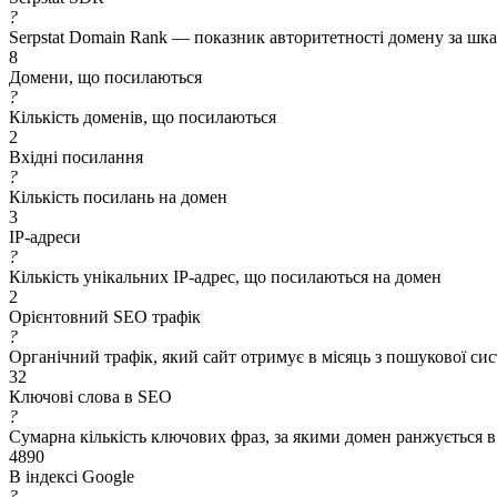
?
Serpstat Domain Rank — показник авторитетності домену за шкал
8
Домени, що посилаються
?
Кількість доменів, що посилаються
2
Вхідні посилання
?
Кількість посилань на домен
3
IP-адреси
?
Кількість унікальних IP-адрес, що посилаються на домен
2
Орієнтовний SEO трафік
?
Органічний трафік, який сайт отримує в місяць з пошукової си
32
Ключові слова в SEO
?
Сумарна кількість ключових фраз, за якими домен ранжується в
4890
В індексі Google
?