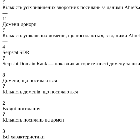
?
Кількість усіх знайдених зворотних посилань за даними Ahrefs
—
11
Домени-донори
?
Кількість унікальних доменів, що посилаються, за даними Ahre
—
4
Serpstat SDR
?
Serpstat Domain Rank — показник авторитетності домену за шкал
—
8
Домени, що посилаються
?
Кількість доменів, що посилаються
—
2
Вхідні посилання
?
Кількість посилань на домен
—
3
Всі характеристики