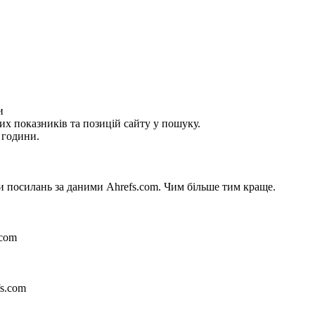
и
их показників та позицій сайту у пошуку.
 години.
си посилань за даними Ahrefs.com. Чим більше тим краще.
.com
fs.com