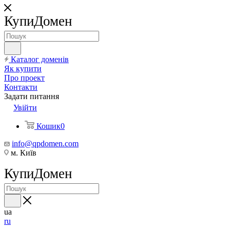
КупиДомен
Каталог доменів
Як купити
Про проект
Контакти
Задати питання
Увійти
Кошик
0
info@qpdomen.com
м. Київ
КупиДомен
ua
ru