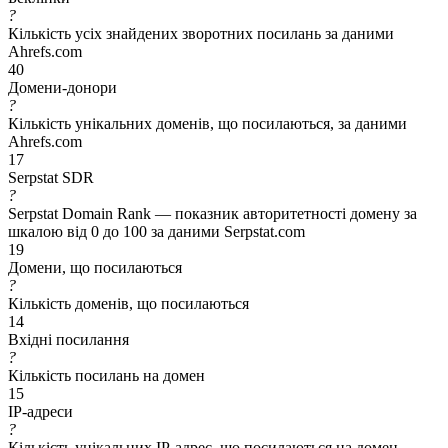
?
Кількість усіх знайдених зворотних посилань за даними
Ahrefs.com
40
Домени-донори
?
Кількість унікальних доменів, що посилаються, за даними
Ahrefs.com
17
Serpstat SDR
?
Serpstat Domain Rank — показник авторитетності домену за
шкалою від 0 до 100 за даними Serpstat.com
19
Домени, що посилаються
?
Кількість доменів, що посилаються
14
Вхідні посилання
?
Кількість посилань на домен
15
IP-адреси
?
Кількість унікальних IP-адрес, що посилаються на домен