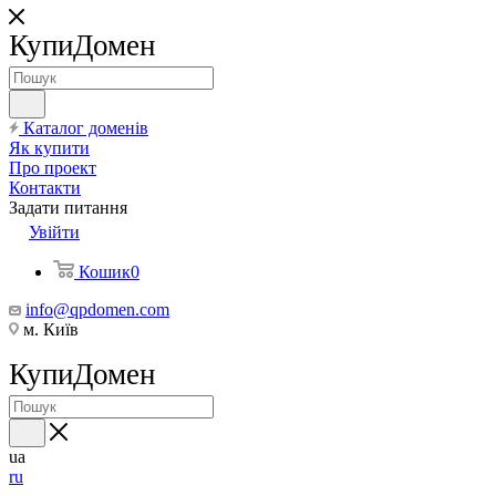
КупиДомен
Каталог доменів
Як купити
Про проект
Контакти
Задати питання
Увійти
Кошик
0
info@qpdomen.com
м. Київ
КупиДомен
ua
ru