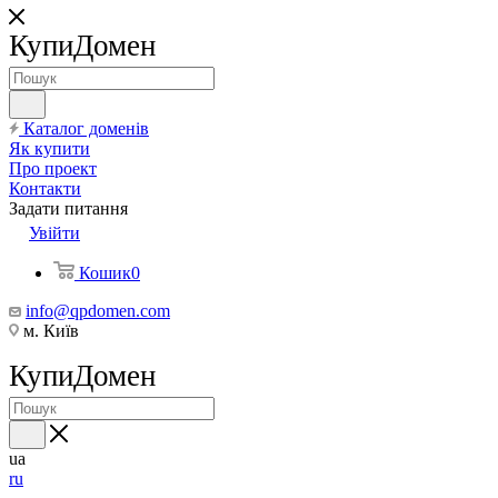
КупиДомен
Каталог доменів
Як купити
Про проект
Контакти
Задати питання
Увійти
Кошик
0
info@qpdomen.com
м. Київ
КупиДомен
ua
ru