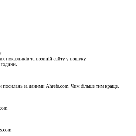
и
их показників та позицій сайту у пошуку.
 години.
си посилань за даними Ahrefs.com. Чим більше тим краще.
.com
fs.com