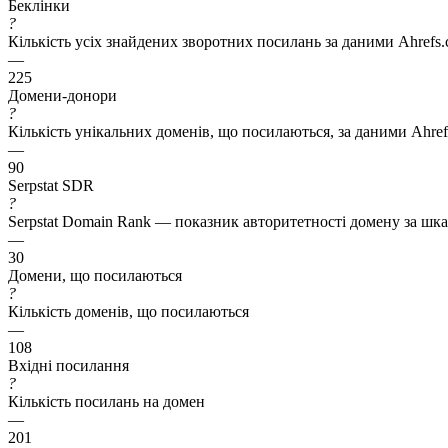
Беклінки
?
Кількість усіх знайдених зворотних посилань за даними Ahrefs
—
225
Домени-донори
?
Кількість унікальних доменів, що посилаються, за даними Ahre
—
90
Serpstat SDR
?
Serpstat Domain Rank — показник авторитетності домену за шкал
—
30
Домени, що посилаються
?
Кількість доменів, що посилаються
—
108
Вхідні посилання
?
Кількість посилань на домен
—
201