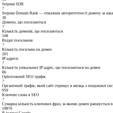
Serpstat SDR
?
Serpstat Domain Rank — показник авторитетності домену за шкал
30
Домени, що посилаються
?
Кількість доменів, що посилаються
108
Вхідні посилання
?
Кількість посилань на домен
201
IP-адреси
?
Кількість унікальних IP-адрес, що посилаються на домен
86
Орієнтовний SEO трафік
?
Органічний трафік, який сайт отримує в місяць з пошукової си
959
Ключові слова в SEO
?
Сумарна кількість ключових фраз, за якими домен ранжується в
19870
В індексі Google