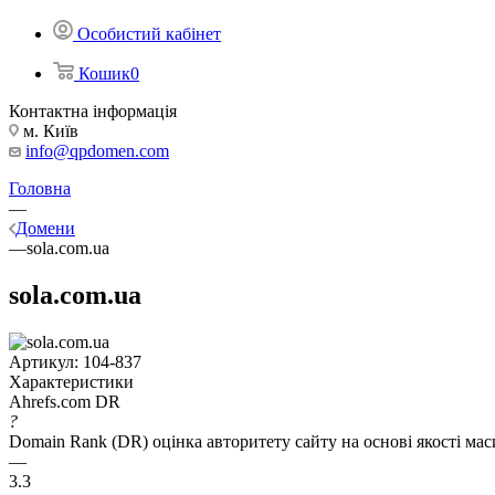
Особистий кабінет
Кошик
0
Контактна інформація
м. Київ
info@qpdomen.com
Головна
—
Домени
—
sola.com.ua
sola.com.ua
Артикул:
104-837
Характеристики
Ahrefs.com DR
?
Domain Rank (DR) оцінка авторитету сайту на основі якості ма
—
3.3