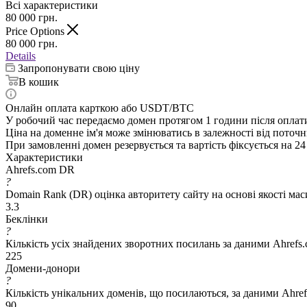
Всі характеристики
80 000
грн.
Price Options
80 000
грн.
Details
Запропонувати свою ціну
В кошик
Онлайн оплата карткою або USDT/BTC
У робочий час передаємо домен протягом 1 години після оплат
Ціна на доменне ім'я може змінюватись в залежності від поточн
При замовленні домен резервується та вартість фіксується на 24
Характеристики
Ahrefs.com DR
?
Domain Rank (DR) оцінка авторитету сайту на основі якості ма
3.3
Беклінки
?
Кількість усіх знайдених зворотних посилань за даними Ahrefs
225
Домени-донори
?
Кількість унікальних доменів, що посилаються, за даними Ahre
90