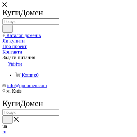
КупиДомен
Каталог доменів
Як купити
Про проект
Контакти
Задати питання
Увійти
Кошик
0
info@qpdomen.com
м. Київ
КупиДомен
ua
ru