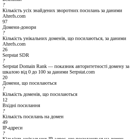
?
Кількість усіх знайдених зворотних посилань за даними
Ahrefs.com
97
Домени-донори
?
Кількість унікальних доменів, що посилаються, за даними
Ahrefs.com
26
Serpstat SDR
?
Serpstat Domain Rank — показник авторитетності домену за
шкалою від 0 до 100 за даними Serpstat.com
20
Домени, що посилаються
?
Кількість доменів, що посилаються
12
Вхідні посилання
?
Кількість посилань на домен
49
IP-адреси
?
Кількість унікальних IP-адрес, що посилаються на домен