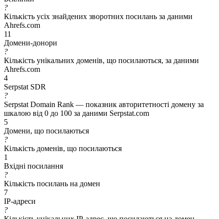
?
Кількість усіх знайдених зворотних посилань за даними
Ahrefs.com
11
Домени-донори
?
Кількість унікальних доменів, що посилаються, за даними
Ahrefs.com
4
Serpstat SDR
?
Serpstat Domain Rank — показник авторитетності домену за
шкалою від 0 до 100 за даними Serpstat.com
5
Домени, що посилаються
?
Кількість доменів, що посилаються
1
Вхідні посилання
?
Кількість посилань на домен
7
IP-адреси
?
Кількість унікальних IP-адрес, що посилаються на домен