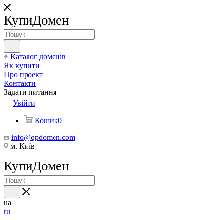
КупиДомен
Каталог доменів
Як купити
Про проект
Контакти
Задати питання
Увійти
Кошик
0
info@qpdomen.com
м. Київ
КупиДомен
ua
ru