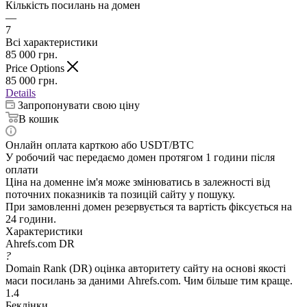
Кількість посилань на домен
—
7
Всі характеристики
85 000
грн.
Price Options
85 000
грн.
Details
Запропонувати свою ціну
В кошик
Онлайн оплата карткою або USDT/BTC
У робочий час передаємо домен протягом 1 години після
оплати
Ціна на доменне ім'я може змінюватись в залежності від
поточних показників та позицій сайту у пошуку.
При замовленні домен резервується та вартість фіксується на
24 години.
Характеристики
Ahrefs.com DR
?
Domain Rank (DR) оцінка авторитету сайту на основі якості
маси посилань за даними Ahrefs.com. Чим більше тим краще.
1.4
Беклінки