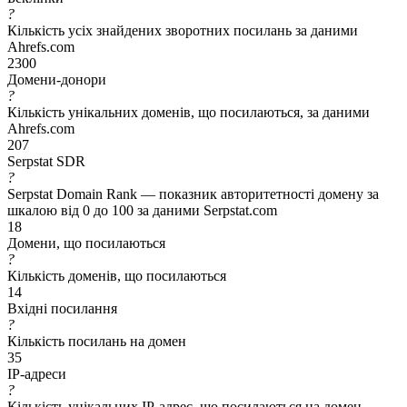
?
Кількість усіх знайдених зворотних посилань за даними
Ahrefs.com
2300
Домени-донори
?
Кількість унікальних доменів, що посилаються, за даними
Ahrefs.com
207
Serpstat SDR
?
Serpstat Domain Rank — показник авторитетності домену за
шкалою від 0 до 100 за даними Serpstat.com
18
Домени, що посилаються
?
Кількість доменів, що посилаються
14
Вхідні посилання
?
Кількість посилань на домен
35
IP-адреси
?
Кількість унікальних IP-адрес, що посилаються на домен