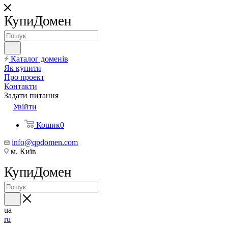
КупиДомен
Каталог доменів
Як купити
Про проект
Контакти
Задати питання
Увійти
Кошик
0
info@qpdomen.com
м. Київ
КупиДомен
ua
ru