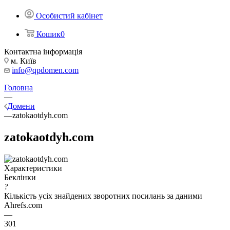
Особистий кабінет
Кошик
0
Контактна інформація
м. Київ
info@qpdomen.com
Головна
—
Домени
—
zatokaotdyh.com
zatokaotdyh.com
Характеристики
Беклінки
?
Кількість усіх знайдених зворотних посилань за даними
Ahrefs.com
—
301