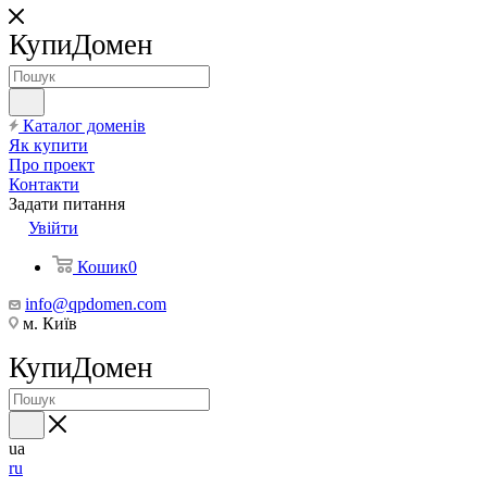
КупиДомен
Каталог доменів
Як купити
Про проект
Контакти
Задати питання
Увійти
Кошик
0
info@qpdomen.com
м. Київ
КупиДомен
ua
ru