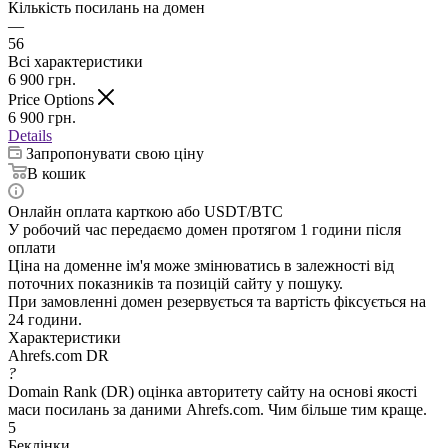
Кількість посилань на домен
—
56
Всі характеристики
6 900
грн.
Price Options
6 900
грн.
Details
Запропонувати свою ціну
В кошик
Онлайн оплата карткою або USDT/BTC
У робочий час передаємо домен протягом 1 години після
оплати
Ціна на доменне ім'я може змінюватись в залежності від
поточних показників та позицій сайту у пошуку.
При замовленні домен резервується та вартість фіксується на
24 години.
Характеристики
Ahrefs.com DR
?
Domain Rank (DR) оцінка авторитету сайту на основі якості
маси посилань за даними Ahrefs.com. Чим більше тим краще.
5
Беклінки