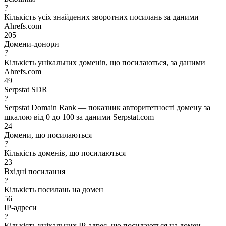
?
Кількість усіх знайдених зворотних посилань за даними
Ahrefs.com
205
Домени-донори
?
Кількість унікальних доменів, що посилаються, за даними
Ahrefs.com
49
Serpstat SDR
?
Serpstat Domain Rank — показник авторитетності домену за
шкалою від 0 до 100 за даними Serpstat.com
24
Домени, що посилаються
?
Кількість доменів, що посилаються
23
Вхідні посилання
?
Кількість посилань на домен
56
IP-адреси
?
Кількість унікальних IP-адрес, що посилаються на домен