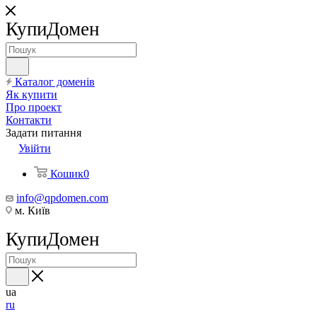
КупиДомен
Каталог доменів
Як купити
Про проект
Контакти
Задати питання
Увійти
Кошик
0
info@qpdomen.com
м. Київ
КупиДомен
ua
ru